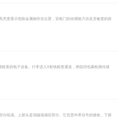
区高亮度显示危险金属物所在位置，安检门的侦测能力涉及灵敏度的探
完成检查的电子设备。行李进入X射线检查通道，将阻挡包裹检测传感
个部分组成。上探头是强磁场感应部分。它负责外界信号的接收。下探