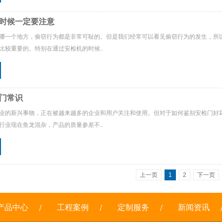
时候一定要注意
哪一个地方，偷窃行为都是非常可耻的。但是我们经常可以看见偷窃行为的发生，所
比较重要的。特别在通过安检机的时候..
门常识
业的新兴事物，正在被越来越多的企业和用户关注和使用。但对于如何鉴别安检门好
行业现在鱼龙混杂，产品的质量参差不..
上一页
1
2
下一页
产品中心
工程案例
定制服务
新闻资讯