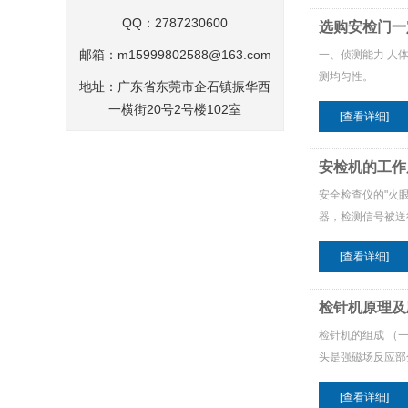
QQ：2787230600
选购安检门一
邮箱：
m15999802588@163.com
一、侦测能力 人
测均匀性。
地址：广东省东莞市企石镇振华西
一横街20号2号楼102室
[查看详细]
安检机的工作
安全检查仪的"火
器，检测信号被送
[查看详细]
检针机原理及
检针机的组成 （
头是强磁场反应部
[查看详细]