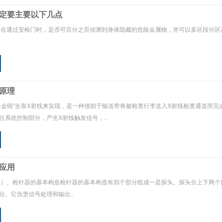
定要主要以下几点
体在通过安检门时，是否可百分之百侦测到身体隐藏的危险金属物，并可以多区段分
原理
眼金睛"全靠X射线来实现，是一种借助于输送带将被检查行李送入X射线检查通道而
往系统控制部分，产生X射线触发信号，..
应用
一）、检针器的基本构造检针器的基本构造有四个部分组成一是探头。探头分上下两
分。它负责信号处理和输出..